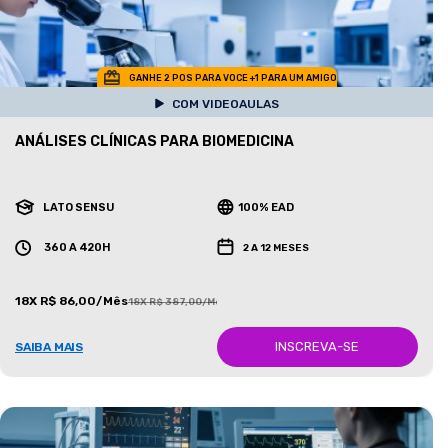
GANHE 2 POS PARA VOCE +1 PARA UM AMIGO
COM VIDEOAULAS
ANÁLISES CLÍNICAS PARA BIOMEDICINA
LATO SENSU
100% EAD
360 A 420H
2 A 12 MESES
18X R$ 86,00/Mês
18X R$ 387,00/Mês
INSCREVA-SE
SAIBA MAIS