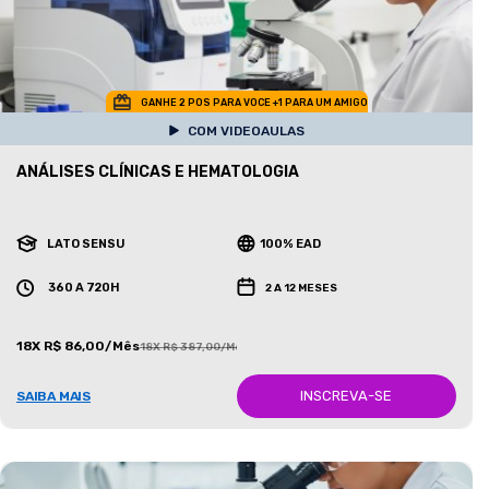
GANHE 2 POS PARA VOCE +1 PARA UM AMIGO
COM VIDEOAULAS
ANÁLISES CLÍNICAS E HEMATOLOGIA
LATO SENSU
100% EAD
360 A 720H
2 A 12 MESES
18X R$ 86,00/Mês
18X R$ 387,00/Mês
INSCREVA-SE
SAIBA MAIS