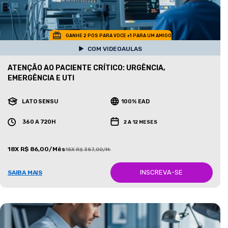
GANHE 2 POS PARA VOCE +1 PARA UM AMIGO
COM VIDEOAULAS
ATENÇÃO AO PACIENTE CRÍTICO: URGÊNCIA,
EMERGÊNCIA E UTI
LATO SENSU
100% EAD
360 A 720H
2 A 12 MESES
18X R$ 86,00/Mês
18X R$ 387,00/Mês
INSCREVA-SE
SAIBA MAIS