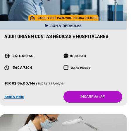
GANHE 2 POS PARA VOCE +1 PARA UM AMIGO
COM VIDEOAULAS
AUDITORIA EM CONTAS MÉDICAS E HOSPITALARES
LATO SENSU
100% EAD
360 A 720H
2 A 12 MESES
18X R$ 86,00/Mês
18X R$ 387,00/Mês
INSCREVA-SE
SAIBA MAIS