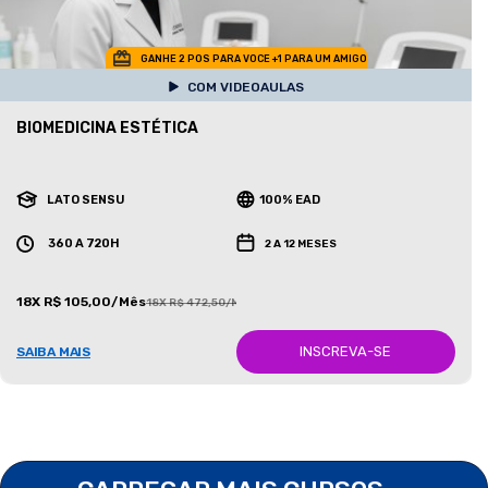
GANHE 2 POS PARA VOCE +1 PARA UM AMIGO
COM VIDEOAULAS
BIOMEDICINA ESTÉTICA
LATO SENSU
100% EAD
360 A 720H
2 A 12 MESES
18X R$ 105,00/Mês
18X R$ 472,50/Mês
INSCREVA-SE
SAIBA MAIS