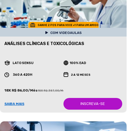
GANHE 2 POS PARA VOCE +1 PARA UM AMIGO
COM VIDEOAULAS
ANÁLISES CLÍNICAS E TOXICOLÓGICAS
LATO SENSU
100% EAD
360 A 420H
2 A 12 MESES
18X R$ 86,00/Mês
18X R$ 387,00/Mês
INSCREVA-SE
SAIBA MAIS