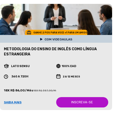
GANHE 2 POS PARA VOCE +1 PARA UM AMIGO
COM VIDEOAULAS
METODOLOGIA DO ENSINO DE INGLÊS COMO LÍNGUA
ESTRANGEIRA
LATO SENSU
100% EAD
360 A 720H
2 A 12 MESES
18X R$ 86,00/Mês
18X R$ 387,00/Mês
INSCREVA-SE
SAIBA MAIS