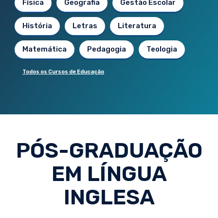
Física
Geografia
Gestão Escolar
História
Letras
Literatura
Matemática
Pedagogia
Teologia
Todos os Cursos de Educação
PÓS-GRADUAÇÃO
EM LÍNGUA
INGLESA