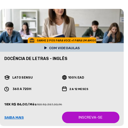
GANHE 2 POS PARA VOCE +1 PARA UM AMIGO
COM VIDEOAULAS
DOCÊNCIA DE LETRAS - INGLÊS
LATO SENSU
100% EAD
360 A 720H
2 A 12 MESES
18X R$ 86,00/Mês
18X R$ 387,00/Mês
INSCREVA-SE
SAIBA MAIS