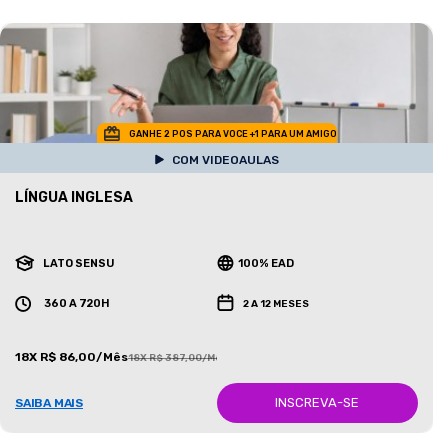
GANHE 2 POS PARA VOCE +1 PARA UM AMIGO
COM VIDEOAULAS
LÍNGUA INGLESA
LATO SENSU
100% EAD
360 A 720H
2 A 12 MESES
18X R$ 86,00/Mês
18X R$ 387,00/Mês
INSCREVA-SE
SAIBA MAIS