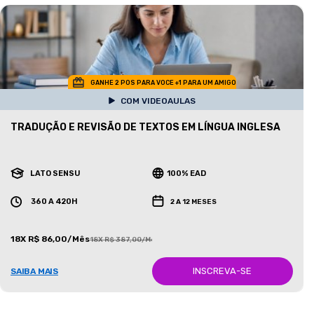
GANHE 2 POS PARA VOCE +1 PARA UM AMIGO
COM VIDEOAULAS
TRADUÇÃO E REVISÃO DE TEXTOS EM LÍNGUA INGLESA
LATO SENSU
100% EAD
360 A 420H
2 A 12 MESES
18X R$ 86,00/Mês
18X R$ 387,00/Mês
INSCREVA-SE
SAIBA MAIS