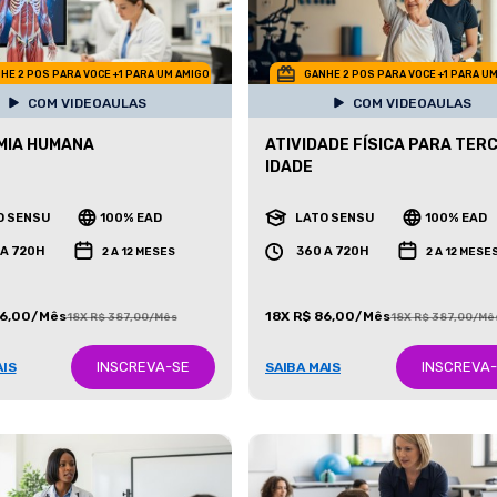
HE 2 POS PARA VOCE +1 PARA UM AMIGO
GANHE 2 POS PARA VOCE +1 PARA U
COM VIDEOAULAS
COM VIDEOAULAS
MIA HUMANA
ATIVIDADE FÍSICA PARA TER
IDADE
O SENSU
100% EAD
LATO SENSU
100% EAD
 A 720H
360 A 720H
2 A 12 MESES
2 A 12 MESE
86,00/Mês
18X R$ 86,00/Mês
18X R$ 387,00/Mês
18X R$ 387,00/Mê
INSCREVA-SE
INSCREVA
AIS
SAIBA MAIS