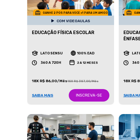
GANHE 2 POS PARA VOCE +1 PARA UM AMIGO
GAN
COM VIDEOAULAS
EDUCAÇÃO FÍSICA ESCOLAR
EDUCAÇ
ÊNFASE
LATO SENSU
100% EAD
LAT
360 A 720H
360
2 A 12 MESES
18X R$ 86,00/Mês
18X R$ 
18X R$ 387,00/Mês
INSCREVA-SE
SAIBA MAIS
SAIBA M