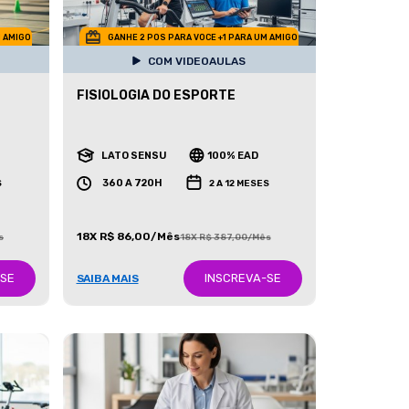
M AMIGO
GANHE 2 POS PARA VOCE +1 PARA UM AMIGO
COM VIDEOAULAS
FISIOLOGIA DO ESPORTE
LATO SENSU
100% EAD
360 A 720H
S
2 A 12 MESES
18X R$ 86,00/Mês
s
18X R$ 387,00/Mês
-SE
INSCREVA-SE
SAIBA MAIS