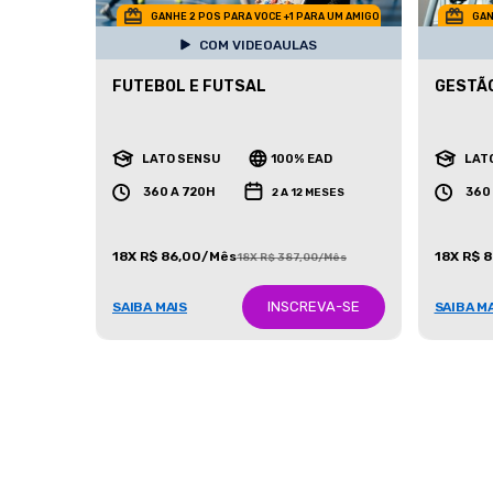
GANHE 2 POS PARA VOCE +1 PARA UM AMIGO
GAN
COM VIDEOAULAS
FUTEBOL E FUTSAL
GESTÃO
LATO SENSU
100% EAD
LAT
360 A 720H
360
2 A 12 MESES
18X R$ 86,00/Mês
18X R$ 
18X R$ 387,00/Mês
INSCREVA-SE
SAIBA MAIS
SAIBA M