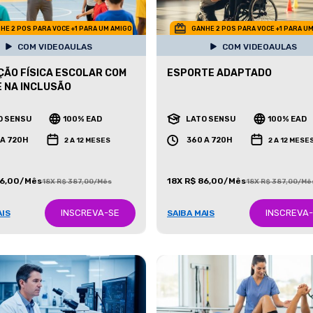
HE 2 POS PARA VOCE +1 PARA UM AMIGO
GANHE 2 POS PARA VOCE +1 PARA U
COM VIDEOAULAS
COM VIDEOAULAS
ÃO FÍSICA ESCOLAR COM
ESPORTE ADAPTADO
 NA INCLUSÃO
O SENSU
100% EAD
LATO SENSU
100% EAD
 A 720H
360 A 720H
2 A 12 MESES
2 A 12 MESE
86,00/Mês
18X R$ 86,00/Mês
18X R$ 387,00/Mês
18X R$ 387,00/Mê
INSCREVA-SE
INSCREVA
AIS
SAIBA MAIS