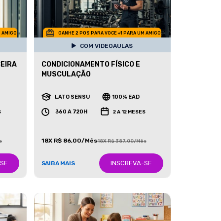
M AMIGO
GANHE 2 POS PARA VOCE +1 PARA UM AMIGO
COM VIDEOAULAS
CEIRA
CONDICIONAMENTO FÍSICO E
MUSCULAÇÃO
LATO SENSU
100% EAD
360 A 720H
S
2 A 12 MESES
18X R$ 86,00/Mês
s
18X R$ 387,00/Mês
-SE
INSCREVA-SE
SAIBA MAIS