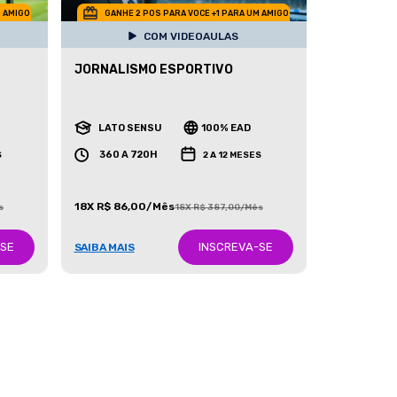
M AMIGO
GANHE 2 POS PARA VOCE +1 PARA UM AMIGO
COM VIDEOAULAS
JORNALISMO ESPORTIVO
LATO SENSU
100% EAD
360 A 720H
S
2 A 12 MESES
18X R$ 86,00/Mês
s
18X R$ 387,00/Mês
-SE
INSCREVA-SE
SAIBA MAIS