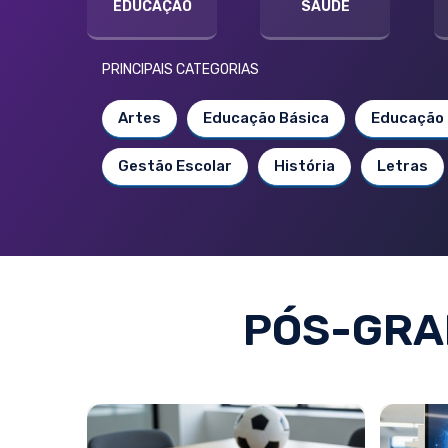
EDUCAÇÃO
SAÚDE
PRINCIPAIS CATEGORIAS
Artes
Educação Básica
Educação 
Gestão Escolar
História
Letras
PÓS-GRA