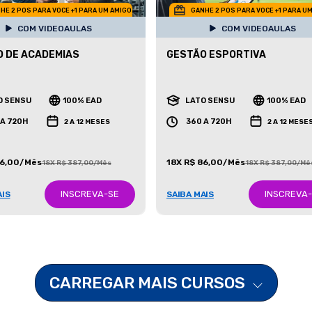
HE 2 POS PARA VOCE +1 PARA UM AMIGO
GANHE 2 POS PARA VOCE +1 PARA U
COM VIDEOAULAS
COM VIDEOAULAS
 DE ACADEMIAS
GESTÃO ESPORTIVA
O SENSU
100% EAD
LATO SENSU
100% EAD
 A 720H
360 A 720H
2 A 12 MESES
2 A 12 MESE
86,00/Mês
18X R$ 86,00/Mês
18X R$ 387,00/Mês
18X R$ 387,00/Mê
INSCREVA-SE
INSCREVA
AIS
SAIBA MAIS
CARREGAR MAIS CURSOS