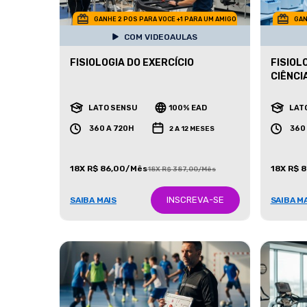
GANHE 2 POS PARA VOCE +1 PARA UM AMIGO
GAN
COM VIDEOAULAS
FISIOLOGIA DO EXERCÍCIO
FISIOL
CIÊNCI
LATO SENSU
100% EAD
LAT
360 A 720H
360
2 A 12 MESES
18X R$ 86,00/Mês
18X R$ 
18X R$ 387,00/Mês
INSCREVA-SE
SAIBA MAIS
SAIBA M