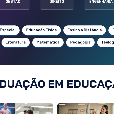
GESTÃO
DIREITO
ENGENHARIA
Especial
Educação Física
Ensino a Distância
Literatura
Matemática
Pedagogia
Teolog
DUAÇÃO EM EDUCAÇÃ