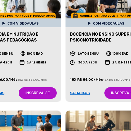
HE 2 POS PARA VOCE +1 PARA UM AMIGO
GANHE 2 POS PARA VOCE +1 PARA U
COM VIDEOAULAS
COM VIDEOAULAS
IA EM NUTRIÇÃO E
DOCÊNCIA NO ENSINO SUPERI
CAS PEDAGÓGICAS
PSICOMOTRICIDADE
O SENSU
100% EAD
LATO SENSU
100% EAD
 A 420H
360 A 720H
2 A 12 MESES
2 A 12 MESE
86,00/Mês
18X R$ 86,00/Mês
18X R$ 387,00/Mês
18X R$ 387,00/Mê
INSCREVA-SE
INSCREVA
AIS
SAIBA MAIS