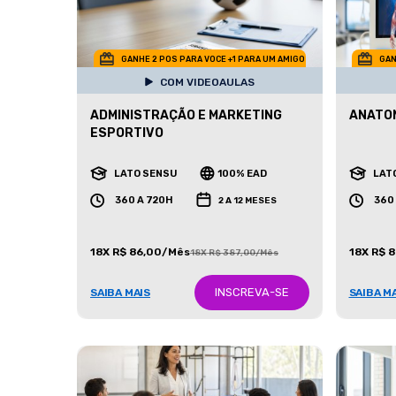
GANHE 2 POS PARA VOCE +1 PARA UM AMIGO
GAN
COM VIDEOAULAS
ADMINISTRAÇÃO E MARKETING
ANATO
ESPORTIVO
LATO SENSU
100% EAD
LAT
360 A 720H
360
2 A 12 MESES
18X R$ 86,00/Mês
18X R$ 
18X R$ 387,00/Mês
INSCREVA-SE
SAIBA MAIS
SAIBA M