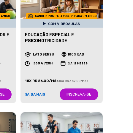
M AMIGO
GANHE 2 POS PARA VOCE +1 PARA UM AMIGO
COM VIDEOAULAS
OR E
EDUCAÇÃO ESPECIAL E
PSICOMOTRICIDADE
LATO SENSU
100% EAD
360 A 720H
S
2 A 12 MESES
18X R$ 86,00/Mês
s
18X R$ 387,00/Mês
-SE
INSCREVA-SE
SAIBA MAIS