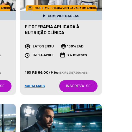
M AMIGO
GANHE 2 POS PARA VOCE +1 PARA UM AMIGO
COM VIDEOAULAS
FITOTERAPIA APLICADA À
NUTRIÇÃO CLÍNICA
LATO SENSU
100% EAD
360 A 420H
S
2 A 12 MESES
18X R$ 86,00/Mês
s
18X R$ 387,00/Mês
-SE
INSCREVA-SE
SAIBA MAIS