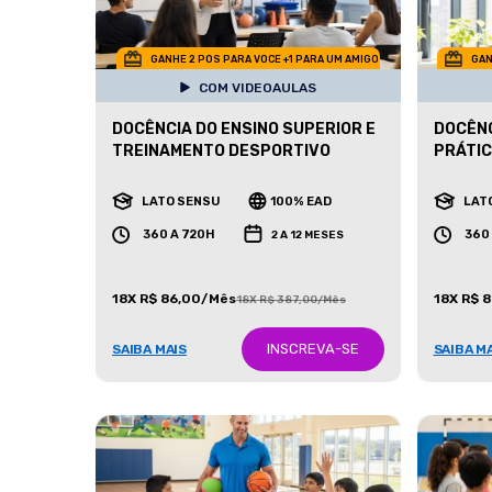
GANHE 2 POS PARA VOCE +1 PARA UM AMIGO
GAN
COM VIDEOAULAS
DOCÊNCIA DO ENSINO SUPERIOR E
DOCÊNC
TREINAMENTO DESPORTIVO
PRÁTI
LATO SENSU
100% EAD
LAT
360 A 720H
360
2 A 12 MESES
18X R$ 86,00/Mês
18X R$ 
18X R$ 387,00/Mês
INSCREVA-SE
SAIBA MAIS
SAIBA M