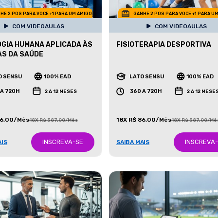
HE 2 POS PARA VOCE +1 PARA UM AMIGO
GANHE 2 POS PARA VOCE +1 PARA U
COM VIDEOAULAS
COM VIDEOAULAS
OGIA HUMANA APLICADA ÀS
FISIOTERAPIA DESPORTIVA
AS DA SAÚDE
O SENSU
100% EAD
LATO SENSU
100% EAD
 A 720H
360 A 720H
2 A 12 MESES
2 A 12 MESE
86,00/Mês
18X R$ 86,00/Mês
18X R$ 387,00/Mês
18X R$ 387,00/Mê
INSCREVA-SE
INSCREVA
AIS
SAIBA MAIS