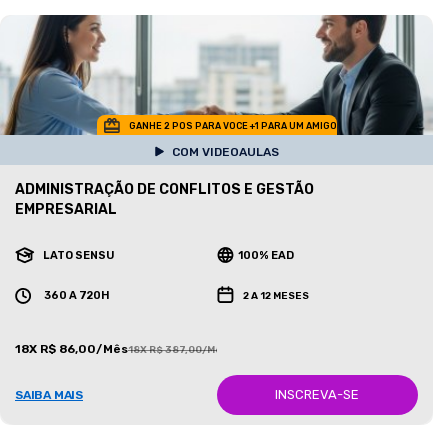
GANHE 2 POS PARA VOCE +1 PARA UM AMIGO
COM VIDEOAULAS
ADMINISTRAÇÃO DE CONFLITOS E GESTÃO
EMPRESARIAL
LATO SENSU
100% EAD
360 A 720H
2 A 12 MESES
18X R$ 86,00/Mês
18X R$ 387,00/Mês
INSCREVA-SE
SAIBA MAIS