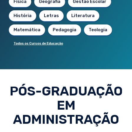
Física
Geografia
Gestão Escolar
História
Letras
Literatura
Matemática
Pedagogia
Teologia
Todos os Cursos de Educação
PÓS-GRADUAÇÃO
EM
ADMINISTRAÇÃO