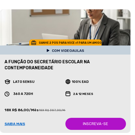
GANHE 2 POS PARA VOCE +1 PARA UM AMIGO
COM VIDEOAULAS
A FUNÇÃO DO SECRETÁRIO ESCOLAR NA
CONTEMPORANEIDADE
LATO SENSU
100% EAD
360 A 720H
2 A 12 MESES
18X R$ 86,00/Mês
18X R$ 387,00/Mês
INSCREVA-SE
SAIBA MAIS