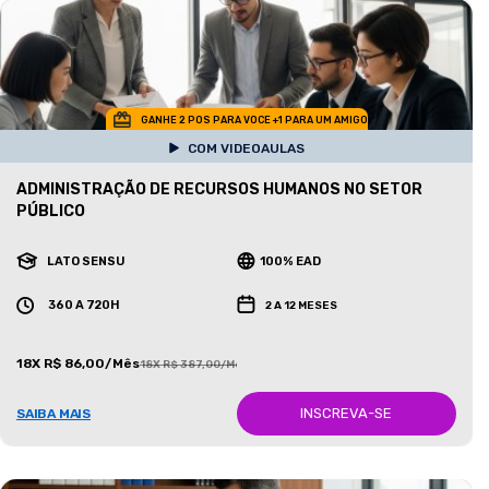
GANHE 2 POS PARA VOCE +1 PARA UM AMIGO
COM VIDEOAULAS
ADMINISTRAÇÃO DE RECURSOS HUMANOS NO SETOR
PÚBLICO
LATO SENSU
100% EAD
360 A 720H
2 A 12 MESES
18X R$ 86,00/Mês
18X R$ 387,00/Mês
INSCREVA-SE
SAIBA MAIS