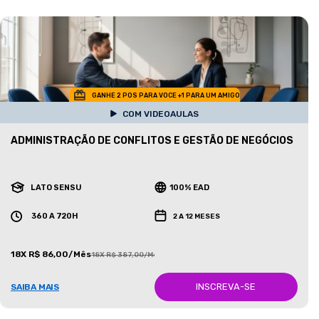
GANHE 2 POS PARA VOCE +1 PARA UM AMIGO
COM VIDEOAULAS
ADMINISTRAÇÃO DE CONFLITOS E GESTÃO DE NEGÓCIOS
LATO SENSU
100% EAD
360 A 720H
2 A 12 MESES
18X R$ 86,00/Mês
18X R$ 387,00/Mês
INSCREVA-SE
SAIBA MAIS