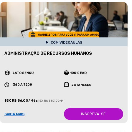
GANHE 2 POS PARA VOCE +1 PARA UM AMIGO
COM VIDEOAULAS
ADMINISTRAÇÃO DE RECURSOS HUMANOS
LATO SENSU
100% EAD
360 A 720H
2 A 12 MESES
18X R$ 86,00/Mês
18X R$ 387,00/Mês
INSCREVA-SE
SAIBA MAIS