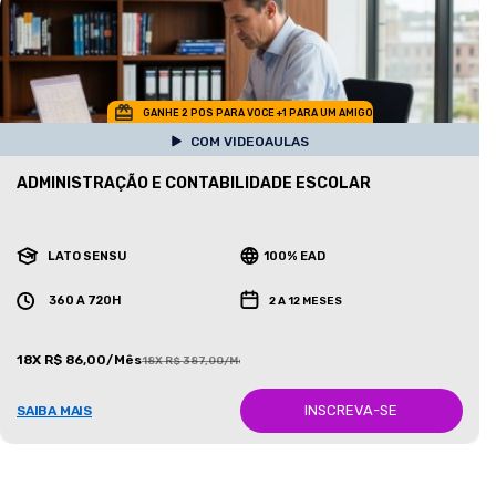
GANHE 2 POS PARA VOCE +1 PARA UM AMIGO
COM VIDEOAULAS
ADMINISTRAÇÃO E CONTABILIDADE ESCOLAR
LATO SENSU
100% EAD
360 A 720H
2 A 12 MESES
18X R$ 86,00/Mês
18X R$ 387,00/Mês
INSCREVA-SE
SAIBA MAIS