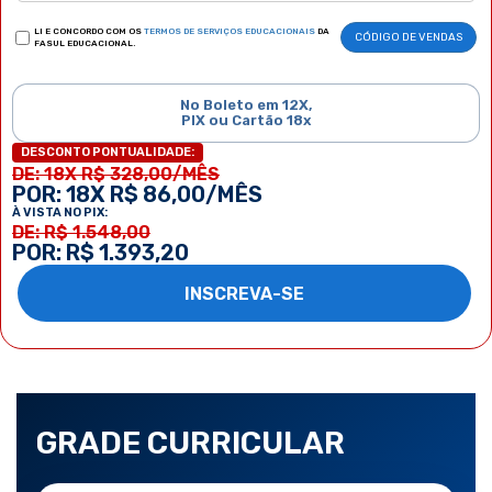
LI E CONCORDO COM OS
TERMOS DE SERVIÇOS EDUCACIONAIS
DA
CÓDIGO DE VENDAS
FASUL EDUCACIONAL.
No Boleto em 12X,
PIX ou Cartão 18x
DESCONTO PONTUALIDADE:
DE: 18X R$ 328,00/MÊS
POR: 18X R$ 86,00/MÊS
À VISTA NO PIX:
DE: R$ 1.548,00
POR: R$ 1.393,20
INSCREVA-SE
GRADE CURRICULAR