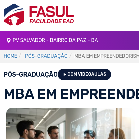
PV SALVADOR - BAIRRO DA PAZ - BA
HOME
PÓS-GRADUAÇÃO
MBA EM EMPREENDEDORISM
PÓS-GRADUAÇÃO
COM VIDEOAULAS
MBA EM EMPREEND