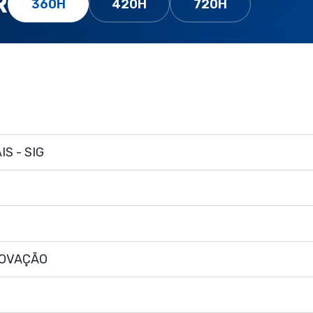
R
360H
420H
720H
S - SIG
NOVAÇÃO