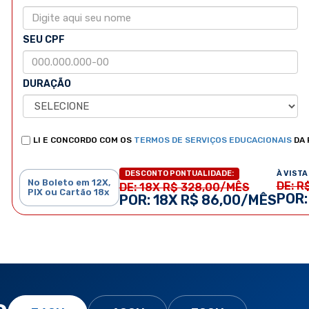
SEU CPF
DURAÇÃO
LI E CONCORDO COM OS
TERMOS DE SERVIÇOS EDUCACIONAIS
DA 
À VISTA 
DESCONTO PONTUALIDADE:
No Boleto em 12X,
DE: R
DE: 18X R$ 328,00/MÊS
PIX ou Cartão 18x
POR:
POR: 18X R$ 86,00/MÊS