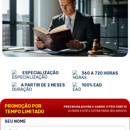
ESPECIALIZAÇÃO
360 A 720 HORAS
100% EAD
A PARTIR DE 2 MESES
PROMOÇÃO POR
PREENCHA AGORA E GANHE 3 PÓS GRÁTIS
TEMPO LIMITADO
(2 PARA VOCÊ E OUTRA PARA SEU AMIGO)
SEU NOME