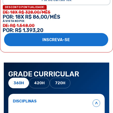
DESCONTO PONTUALIDADE:
DE: 18X R$ 328,00/MÊS
POR: 18X R$ 86,00/MÊS
À VISTA NO PIX:
DE: R$ 1.548,00
POR: R$ 1.393,20
INSCREVA-SE
GRADE CURRICULAR
360H
420H
720H
DISCIPLINAS
˄