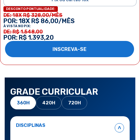
DESCONTO PONTUALIDADE:
DE: 18X R$ 328,00/MÊS
POR: 18X R$ 86,00/MÊS
À VISTA NO PIX:
DE: R$ 1.548,00
POR: R$ 1.393,20
INSCREVA-SE
GRADE CURRICULAR
360H
420H
720H
DISCIPLINAS
˄