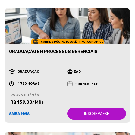
GANHE 2 PÓS PARA VOCÊ +1 PARA UM AMIGO
GRADUAÇÃO EM PROCESSOS GERENCIAIS
GRADUAÇÃO
EAD
1.720 HORAS
4 SEMESTRES
R$ 329,00/Mês
R$ 139,00/Mês
INSCREVA-SE
SAIBA MAIS