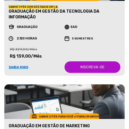
GANHE 1 PÓS COM DESTAQUE EM I.A.
GRADUAÇÃO EM GESTÃO DA TECNOLOGIA DA
INFORMAÇÃO
GRADUAÇÃO
EAD
2.120 HORAS
5 SEMESTRES
R$ 329,00/Mês
R$ 139,00/Mês
INSCREVA-SE
SAIBA MAIS
GANHE 2 PÓS PARA VOCÊ +1 PARA UM AMIGO
GRADUAÇÃO EM GESTÃO DE MARKETING