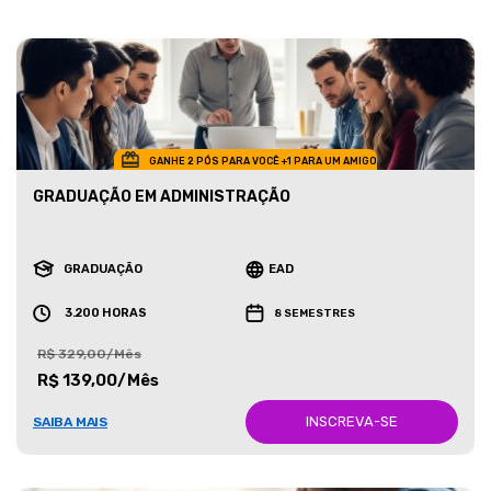
GANHE 2 PÓS PARA VOCÊ +1 PARA UM AMIGO
GRADUAÇÃO EM ADMINISTRAÇÃO
GRADUAÇÃO
EAD
3.200 HORAS
8 SEMESTRES
R$ 329,00/Mês
R$ 139,00/Mês
INSCREVA-SE
SAIBA MAIS