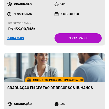
GRADUAÇÃO
EAD
1.720 HORAS
4 SEMESTRES
R$ 329,00/Mês
R$ 139,00/Mês
INSCREVA-SE
SAIBA MAIS
GANHE 2 PÓS PARA VOCÊ +1 PARA UM AMIGO
GRADUAÇÃO EM GESTÃO DE RECURSOS HUMANOS
GRADUAÇÃO
EAD