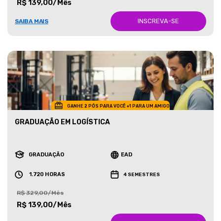
R$ 139,00/Mês
INSCREVA-SE
SAIBA MAIS
GANHE 2 PÓS PARA VOCÊ +1 PARA UM AMIGO
GRADUAÇÃO EM LOGÍSTICA
GRADUAÇÃO
EAD
1.720 HORAS
4 SEMESTRES
R$ 329,00/Mês
R$ 139,00/Mês