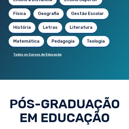
Física
Geografia
Gestão Escolar
História
Letras
Literatura
Matemática
Pedagogia
Teologia
Todos os Cursos de Educação
PÓS-GRADUAÇÃO
EM EDUCAÇÃO