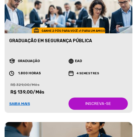
GANHE 2 PÓS PARA VOCÊ +1 PARA UM AMIGO
GRADUAÇÃO EM SEGURANÇA PÚBLICA
GRADUAÇÃO
EAD
1.800 HORAS
4 SEMESTRES
R$ 329,00/Mês
R$ 139,00/Mês
INSCREVA-SE
SAIBA MAIS