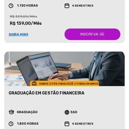
1.720 HORAS
4 SEMESTRES
R$ 329,00/Mês
R$ 139,00/Mês
INSCREVA-SE
SAIBA MAIS
GANHE 2 PÓS PARA VOCÊ +1 PARA UM AMIGO
GRADUAÇÃO EM GESTÃO FINANCEIRA
GRADUAÇÃO
EAD
1.800 HORAS
4 SEMESTRES