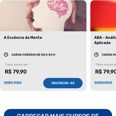
A Essência da Mente
ABA - Anál
Aplicada
CARGA HORÁRIA DE 08 A 40 H
CARGA HO
Taxa única de
Taxa única 
R$ 79,90
R$ 79,9
SAIBA MAIS
SAIBA MAIS
INSCREVA-SE
CARREGAR MAIS CURSOS DE