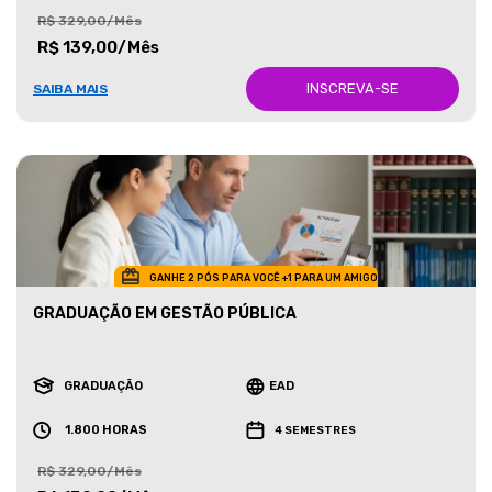
R$ 329,00/Mês
R$ 139,00/Mês
INSCREVA-SE
SAIBA MAIS
GANHE 2 PÓS PARA VOCÊ +1 PARA UM AMIGO
GRADUAÇÃO EM GESTÃO PÚBLICA
GRADUAÇÃO
EAD
1.800 HORAS
4 SEMESTRES
R$ 329,00/Mês