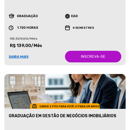
GRADUAÇÃO
EAD
1.720 HORAS
4 SEMESTRES
R$ 329,00/Mês
R$ 139,00/Mês
INSCREVA-SE
SAIBA MAIS
GANHE 2 PÓS PARA VOCÊ +1 PARA UM AMIGO
GRADUAÇÃO EM GESTÃO DE NEGÓCIOS IMOBILIÁRIOS