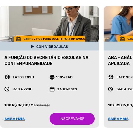
GANHE 2 POS PARA VOCE +1 PARA UM AMIGO
GAN
COM VIDEOAULAS
A FUNÇÃO DO SECRETÁRIO ESCOLAR NA
ABA - ANÁ
CONTEMPORANEIDADE
APLICADA
LATO SENSU
100% EAD
LATO SE
360 A 720H
360 A 72
2 A 12 MESES
18X R$ 86,00/Mês
18X R$ 86,0
18X R$ 387,00/Mês
INSCREVA-SE
SAIBA MAIS
SAIBA MAIS