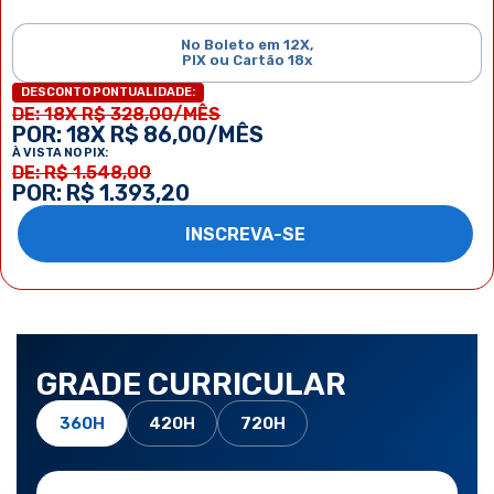
No Boleto em 12X,
PIX ou Cartão 18x
DESCONTO PONTUALIDADE:
DE: 18X R$ 328,00/MÊS
POR: 18X R$ 86,00/MÊS
À VISTA NO PIX:
DE: R$ 1.548,00
POR: R$ 1.393,20
INSCREVA-SE
GRADE CURRICULAR
360H
420H
720H